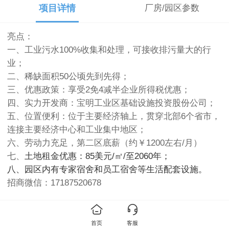
项目详情
厂房/园区参数
亮点：
一、工业污水100%收集和处理，可接收排污量大的行
业；
二、稀缺面积50公顷先到先得；
三、优惠政策：享受2免4减半企业所得税优惠；
四、实力开发商：宝明工业区基础设施投资股份公司；
五、位置便利：位于主要经济轴上，贯穿北部6个省市，
连接主要经济中心和工业集中地区；
六、劳动力充足，第二区底薪（约￥1200左右/月）
七、
土地租金优惠：
85美元/㎡/至2060年
；
八、园区内有专家宿舍和员工宿舍等生活配套设施。
招商微信：17187520678
概况：
面积：宝明1区165.5公顷（租满）；扩大区50公顷（招
首页
客服