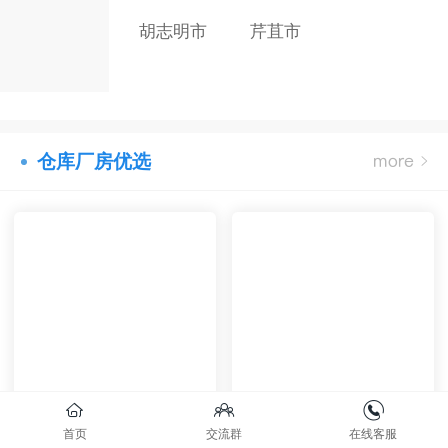
胡志明市
芹苴市
仓库厂房优选
首页
交流群
在线客服
VNIC 富寿省锦溪厂房
LO-和富北江厂房