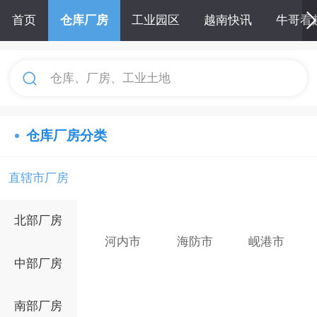
首页
仓库厂房
工业园区
越南快讯
牛哥看
仓库、厂房、工业土地
仓库厂房分类
直辖市厂房
北部厂房
河内市
海防市
岘港市
中部厂房
南部厂房